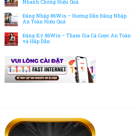
Nhanh Chóng Hiệu Quả
Đăng Nhập 86Win – Hướng Dẫn Đăng Nhập
An Toàn Hiệu Quả
Đăng Ký 86Win – Tham Gia Cá Cược An Toàn
và Hấp Dẫn