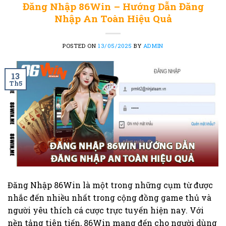
Đăng Nhập 86Win – Hướng Dẫn Đăng
Nhập An Toàn Hiệu Quả
POSTED ON
13/05/2025
BY
ADMIN
13
Th5
Đăng Nhập 86Win là một trong những cụm từ được
nhắc đến nhiều nhất trong cộng đồng game thủ và
người yêu thích cá cược trực tuyến hiện nay. Với
nền tảng tiên tiến, 86Win mang đến cho người dùng