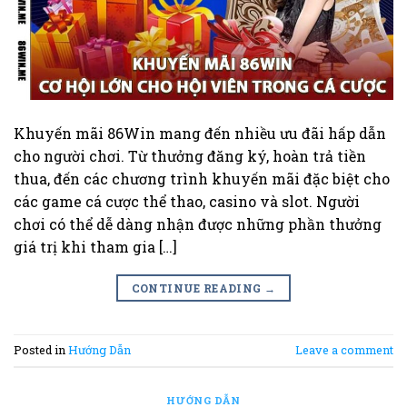
Khuyến mãi 86Win mang đến nhiều ưu đãi hấp dẫn
cho người chơi. Từ thưởng đăng ký, hoàn trả tiền
thua, đến các chương trình khuyến mãi đặc biệt cho
các game cá cược thể thao, casino và slot. Người
chơi có thể dễ dàng nhận được những phần thưởng
giá trị khi tham gia […]
CONTINUE READING
→
Posted in
Hướng Dẫn
Leave a comment
HƯỚNG DẪN