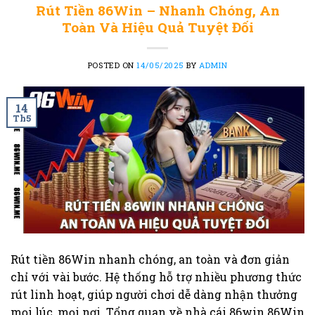
Rút Tiền 86Win – Nhanh Chóng, An
Toàn Và Hiệu Quả Tuyệt Đối
POSTED ON
14/05/2025
BY
ADMIN
14
Th5
Rút tiền 86Win nhanh chóng, an toàn và đơn giản
chỉ với vài bước. Hệ thống hỗ trợ nhiều phương thức
rút linh hoạt, giúp người chơi dễ dàng nhận thưởng
mọi lúc, mọi nơi. Tổng quan về nhà cái 86win 86Win