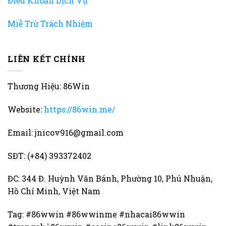
Điều Khoản Dịch Vụ
Miễ Trừ Trách Nhiệm
LIÊN KẾT CHÍNH
Thương Hiệu: 86Win
Website:
https://86win.me/
Email:
jnicov916@gmail.com
SĐT: (+84) 393372402
ĐC: 344 Đ. Huỳnh Văn Bánh, Phường 10, Phú Nhuận,
Hồ Chí Minh, Việt Nam
Tag: #86wwin #86wwinme #nhacai86wwin