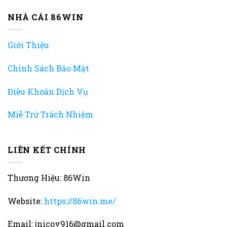
NHÀ CÁI 86WIN
Giới Thiệu
Chính Sách Bảo Mật
Điều Khoản Dịch Vụ
Miễ Trừ Trách Nhiệm
LIÊN KẾT CHÍNH
Thương Hiệu: 86Win
Website:
https://86win.me/
Email:
jnicov916@gmail.com