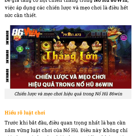
việc áp dụng các chiến lược và mẹo chơi là điều hết
sức cần thiết.
Chiến lược và mẹo chơi hiệu quả trong Nổ Hũ 86win
Hiểu rõ luật chơi
Trước khi bắt đầu, điều quan trọng nhất là bạn cần
nắm vững luật chơi của Nổ Hũ. Điều này không chỉ