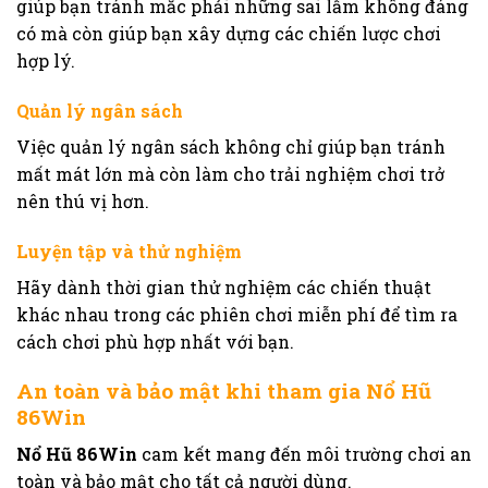
giúp bạn tránh mắc phải những sai lầm không đáng
có mà còn giúp bạn xây dựng các chiến lược chơi
hợp lý.
Quản lý ngân sách
Việc quản lý ngân sách không chỉ giúp bạn tránh
mất mát lớn mà còn làm cho trải nghiệm chơi trở
nên thú vị hơn.
Luyện tập và thử nghiệm
Hãy dành thời gian thử nghiệm các chiến thuật
khác nhau trong các phiên chơi miễn phí để tìm ra
cách chơi phù hợp nhất với bạn.
An toàn và bảo mật khi tham gia Nổ Hũ
86Win
Nổ Hũ 86Win
cam kết mang đến môi trường chơi an
toàn và bảo mật cho tất cả người dùng.