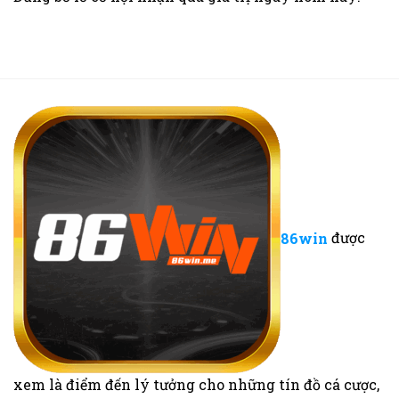
86win
được
xem là điểm đến lý tưởng cho những tín đồ cá cược,