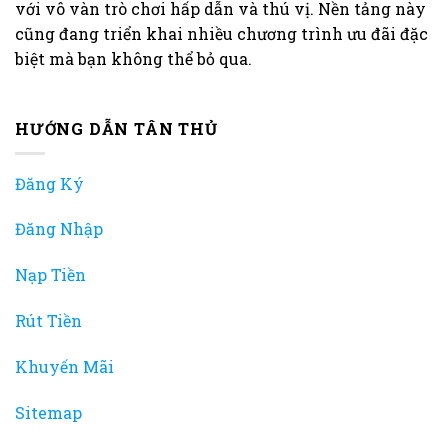
với vô vàn trò chơi hấp dẫn và thú vị. Nền tảng này
cũng đang triển khai nhiều chương trình ưu đãi đặc
biệt mà bạn không thể bỏ qua.
HƯỚNG DẪN TÂN THỦ
Đăng Ký
Đăng Nhập
Nạp Tiền
Rút Tiền
Khuyến Mãi
Sitemap