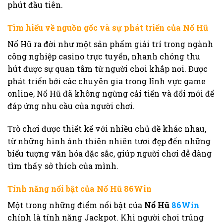
phút đầu tiên.
Tìm hiểu về nguồn gốc và sự phát triển của Nổ Hũ
Nổ Hũ ra đời như một sản phẩm giải trí trong ngành
công nghiệp casino trực tuyến, nhanh chóng thu
hút được sự quan tâm từ người chơi khắp nơi. Được
phát triển bởi các chuyên gia trong lĩnh vực game
online, Nổ Hũ đã không ngừng cải tiến và đổi mới để
đáp ứng nhu cầu của người chơi.
Trò chơi được thiết kế với nhiều chủ đề khác nhau,
từ những hình ảnh thiên nhiên tươi đẹp đến những
biểu tượng văn hóa đặc sắc, giúp người chơi dễ dàng
tìm thấy sở thích của mình.
Tính năng nổi bật của Nổ Hũ 86Win
Một trong những điểm nổi bật của
Nổ Hũ
86Win
chính là tính năng Jackpot. Khi người chơi trúng